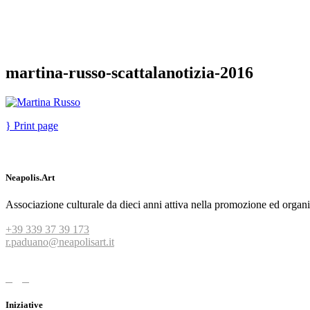
martina-russo-scattalanotizia-2016
Print page
Neapolis.Art
Associazione culturale da dieci anni attiva nella promozione ed organi
+39 339 37 39 173
r.paduano@neapolisart.it
Iniziative