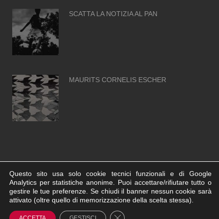
SCATTA LA NOTIZIA AL PAN
MAURITS CORNELIS ESCHER
Questo sito usa solo cookie tecnici funzionali e di Google
Analytics per statistiche anonime. Puoi accettare/rifiutare tutto o
gestire le tue preferenze. Se chiudi il banner nessun cookie sarà
© Neapolis.Art - C.F. 95130700636 | Powered by
Agenzia di
attivato (oltre quello di memorizzazione della scelta stessa).
Pubblicità a Napoli AT ADV
Close GDPR Cookie Banner
Informativa Cookie
ACCETTA
GESTISCI