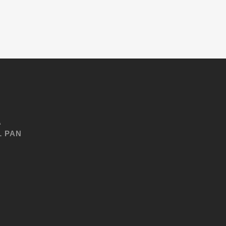
A
L PAN