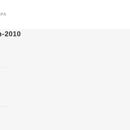
MPA
h-2010