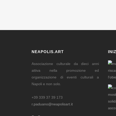
NEAPOLIS.ART
INI
Associazione culturale da dieci anni
attiva nella promozione ed
organizzazione di eventi culturali a
Napoli e non solo.
+39 339 37 39 173
r.paduano@neapolisart.it