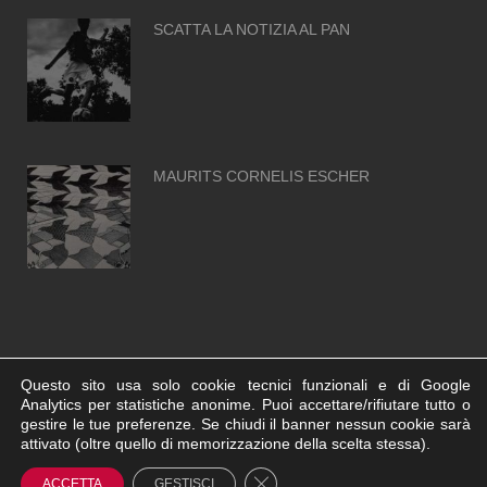
SCATTA LA NOTIZIA AL PAN
MAURITS CORNELIS ESCHER
Questo sito usa solo cookie tecnici funzionali e di Google
Analytics per statistiche anonime. Puoi accettare/rifiutare tutto o
gestire le tue preferenze. Se chiudi il banner nessun cookie sarà
© Neapolis.Art - C.F. 95130700636 | Powered by
Agenzia di
attivato (oltre quello di memorizzazione della scelta stessa).
Pubblicità a Napoli AT ADV
Close GDPR Cookie Banner
Informativa Cookie
ACCETTA
GESTISCI